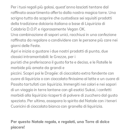
Per i tuoi regali più golosi, quest’anno lasciati tentare dal
raffinato assortimento offerto dalla nostra magica torre. Uno
scrigno tutto da scoprire che custodisce sei squisiti prodotti
della tradizione dolciaria italiana a base di Liquirizia di
Calabria D.O.P. e rigorosamente Vegan OK.
Una combinazione di sapori unici, racchiusi in una confezione
raffinata da regalare o condividere con le persone più care nei
giorni delle Feste.
Apri e inizia a gustare i due nostri prodotti di punta, due
classici intramontabili: le Grezze, per i
puristi che preferiscono il gusto forte e deciso, e le Rotelle le
morbide più amate da grandi e
piccini. Scopri poi le Dragée: di cioccolato extra fondente con
cuore di liquirizia o con cioccolato finissimo al latte e un cuore di
Passito tartufati con liquirizia. Immergiti nei colori e nei sapori
di un viaggio in terre lontane con gli esotici Sukai, i confetti
morbidi alla liquirizia ricoperti di polvere di zucchero dal gusto
speziato. Per ultimo, assapora lo spirito del Natale con i teneri
Cuoricini di cioccolato bianco con granella di liquirizia.
Per questo Natale regala, e regalati, una Torre di dolce
piacere!