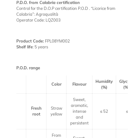
P.D.O. from Calabria certification
Control for the D.O.P certification P.O.D . “Licorice from
Calabria”: Agroqualità
Operator Code: LQZ003
Product Code:
FPL08YM002
Shelf life
: 5 years
P.O.D. range
Humidity
Glycyrrhiz
Color
Flavour
(%)
(% S.S.)
Sweet,
aromatic,
Fresh
Straw
intense
≤ 52
≤ 1.4
root
yellow
and
persistent
From