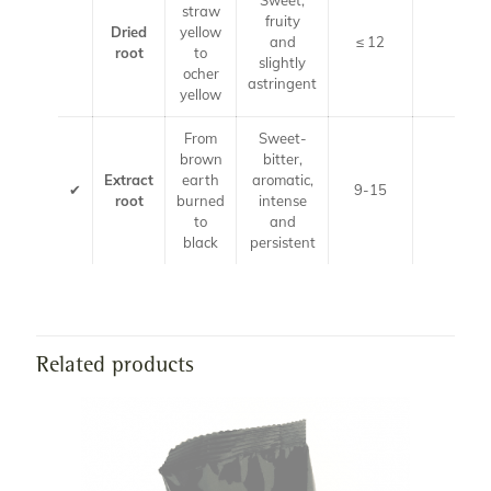
Sweet,
straw
fruity
Dried
yellow
and
≤ 12
≤ 5
root
to
slightly
ocher
astringent
yellow
From
Sweet-
brown
bitter,
Extract
earth
aromatic,
✔
9-15
≤ 6
root
burned
intense
to
and
black
persistent
Related products