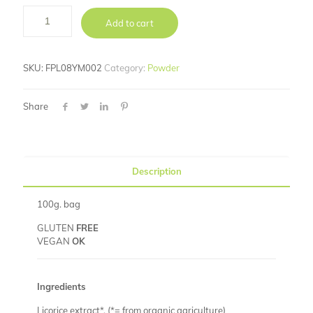
Add to cart
SKU:
FPL08YM002
Category:
Powder
Share
Description
100g. bag
GLUTEN
FREE
VEGAN
OK
Ingredients
Licorice extract*. (*= from organic agriculture)