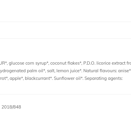
 glucose corn syrup*, coconut flakes*, P.D.O. licorice extract f
ydrogenated palm oil*, salt, lemon juice*. Natural flavours: anise*
rot*, apple*, blackcurrant*. Sunflower oil*. Separating agents:
) 2018/848