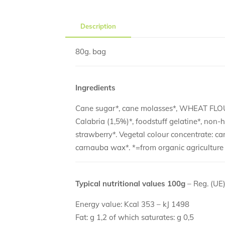
Description
80g. bag
Ingredients
Cane sugar*, cane molasses*, WHEAT FLOUR*,
Calabria (1,5%)*, foodstuff gelatine*, non-h
strawberry*. Vegetal colour concentrate: car
carnauba wax*. *=from organic agriculture
Typical nutritional values 100g
– Reg. (UE
Energy value: Kcal 353 – kJ 1498
Fat: g 1,2 of which saturates: g 0,5