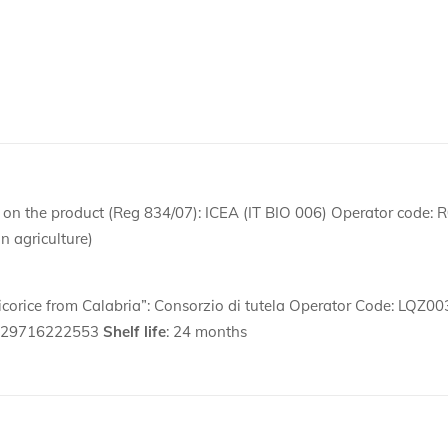
nt on the product (Reg 834/07): ICEA (IT BIO 006) Operator code: 
an agriculture)
 “Licorice from Calabria”: Consorzio di tutela Operator Code: LQZ00
8029716222553
Shelf life
: 24 months