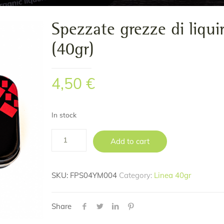
Spezzate grezze di liquir
(40gr)
4,50
€
In stock
Add to cart
SKU:
FPS04YM004
Category:
Linea 40gr
Share