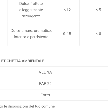
Dolce, fruttato
o
e leggermente
≤ 12
≤ 5
astringente
Dolce-amaro, aromatico,
9-15
≤ 6
intenso e persistente
ETICHETTA AMBIENTALE
VELINA
PAP 22
Carta
ica le disposizioni del tuo comune