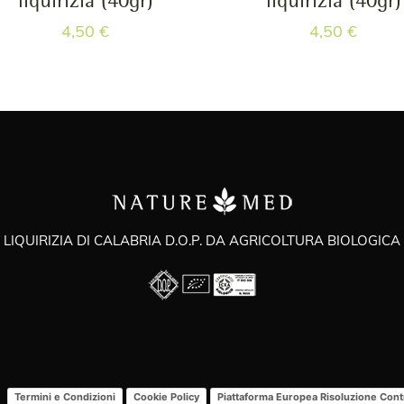
liquirizia (40gr)
liquirizia (40gr)
4,50
€
4,50
€
LIQUIRIZIA DI CALABRIA D.O.P. DA AGRICOLTURA BIOLOGICA
Termini e Condizioni
Cookie Policy
Piattaforma Europea Risoluzione Con