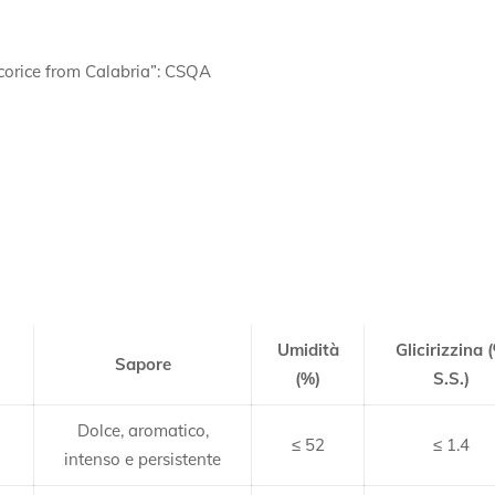
Licorice from Calabria”: CSQA
Umidità
Glicirizzina 
Sapore
(%)
S.S.)
Dolce, aromatico,
≤ 52
≤ 1.4
intenso e persistente