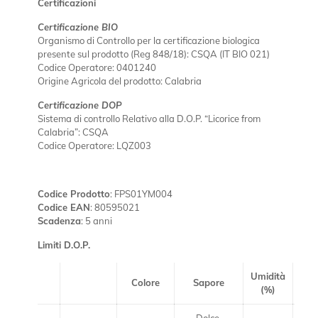
Certificazioni
Certificazione BIO
Organismo di Controllo per la certificazione biologica
presente sul prodotto (Reg 848/18): CSQA (IT BIO 021)
Codice Operatore: 0401240
Origine Agricola del prodotto: Calabria
Certificazione DOP
Sistema di controllo Relativo alla D.O.P. “Licorice from
Calabria”: CSQA
Codice Operatore: LQZ003
Codice Prodotto
: FPS01YM004
Codice EAN
: 80595021
Scadenza
: 5 anni
Limiti D.O.P.
Umidità
Glic
Colore
Sapore
(%)
(%
Dolce,