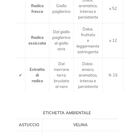
Radice
Giallo
aromatico,
≤ 52
≤
fresca
paglierino
intenso e
persistente
Dolce,
Dal giallo
fruttato
Radice
paglierino
e
≤ 12
essiccata
al giallo
leggermente
ocra
astringente
Dal
Dolce-
Estratto
marrone
amaro,
✔
di
terra
aromatico,
9-15
radice
bruciata
intenso e
al nero
persistente
ETICHETTA AMBIENTALE
ASTUCCIO
VELINA