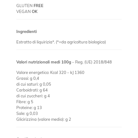
GLUTEN
FREE
VEGAN
OK
Ingredienti
Estratto di liquirizia*. (*=da agricoltura biologica)
Valori nutrizionali medi 100g
– Reg. (UE) 2018/848
Valore energetico: Kcal 320 – kJ 1360
Grassi: g 0,4
di cui saturi: g 0,05
Carboidrati: g 64
di cui zuccheri: g 4
Fibre: g 5
Proteine: g 13
Sale: g 0,03
Glicirizzina (valore medio): g 2